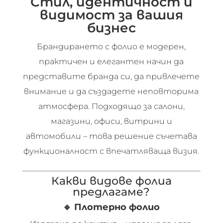
Стил, идентичност и
видимост за вашия
бизнес
Брандирането с фолио е модерен,
практичен и елегантен начин да
представите бранда си, да привлечете
внимание и да създадете неповторима
атмосфера. Подходящо за салони,
магазини, офиси, витрини и
автомобили – това решение съчетава
функционалност с впечатляваща визия.
Какви видове фолиа
предлагаме?
🔹
Плотерно фолио