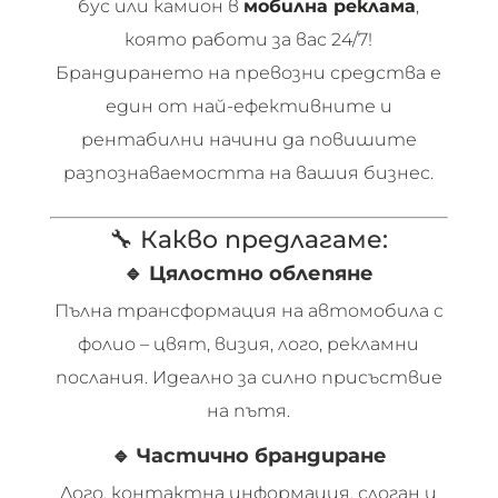
бус или камион в
мобилна реклама
,
която работи за вас 24/7!
Брандирането на превозни средства е
един от най-ефективните и
рентабилни начини да повишите
разпознаваемостта на вашия бизнес.
🔧 Какво предлагаме:
🔹
Цялостно облепяне
Пълна трансформация на автомобила с
фолио – цвят, визия, лого, рекламни
послания. Идеално за силно присъствие
на пътя.
🔹
Частично брандиране
Лого, контактна информация, слоган и