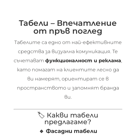
Табели – Впечатление
от пръв поглед
Табелите са едно от най-ефективните
средства за визуална комуникация. Те
съчетават
функционалност и реклама
,
като помагат на клиентите лесно да
ви намерят, ориентират се в
пространството и запомнят бранда
ви.
🏷️ Какви табели
предлагаме?
🔹
Фасадни табели