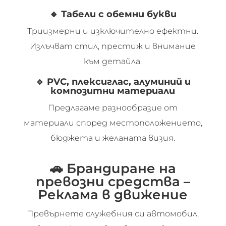
🔹
Табели с обемни букви
Триизмерни и изключително ефектни.
Излъчват стил, престиж и внимание
към детайла.
🔹
PVC, плексиглас, алуминий и
композитни материали
Предлагаме разнообразие от
материали според местоположението,
бюджета и желаната визия.
🚗 Брандиране на
превозни средства –
Реклама в движение
Превърнете служебния си автомобил,