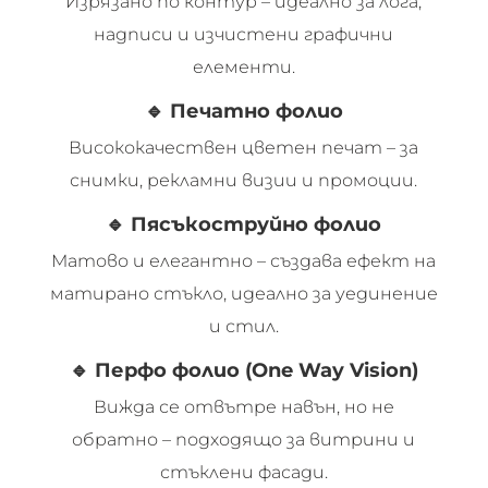
Изрязано по контур – идеално за лога,
надписи и изчистени графични
елементи.
🔹
Печатно фолио
Висококачествен цветен печат – за
снимки, рекламни визии и промоции.
🔹
Пясъкоструйно фолио
Матово и елегантно – създава ефект на
матирано стъкло, идеално за уединение
и стил.
🔹
Перфо фолио (One Way Vision)
Вижда се отвътре навън, но не
обратно – подходящо за витрини и
стъклени фасади.