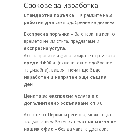
Срокове за изработка
Стандартна поръчка
– в рамките на
3
работни дни
след одобрение на дизайна.
Експресна поръчка
– За онези, на които
времето не им стига, предлагаме и
експресна услуга
.
Ако направите и финализирате поръчката
преди 14:00 ч.
(включително одобрение
на дизайна), вашият печат ще бъде
изработен и изпратен още същия
ден
.
Цената за експресна услуга е с
допълнително оскъпяване от 7€
Ако сте от Перник и региона, можете да
получите изработения печат
на място от
нашия офис
– без да чакате доставка.