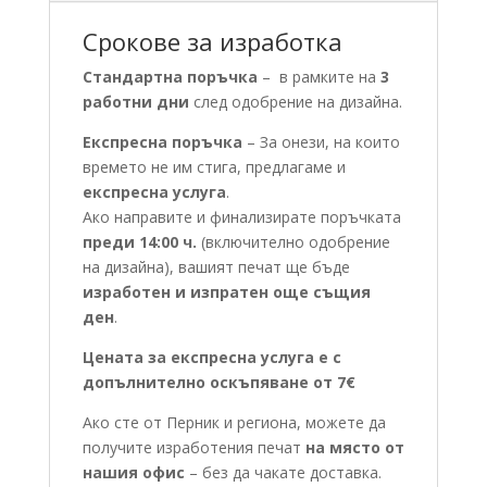
Срокове за изработка
Стандартна поръчка
– в рамките на
3
работни дни
след одобрение на дизайна.
Експресна поръчка
– За онези, на които
времето не им стига, предлагаме и
експресна услуга
.
Ако направите и финализирате поръчката
преди 14:00 ч.
(включително одобрение
на дизайна), вашият печат ще бъде
изработен и изпратен още същия
ден
.
Цената за експресна услуга е с
допълнително оскъпяване от 7€
Ако сте от Перник и региона, можете да
получите изработения печат
на място от
нашия офис
– без да чакате доставка.