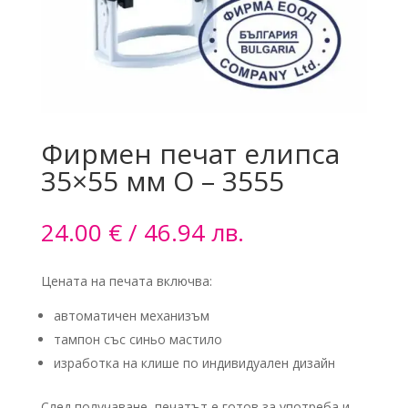
Фирмен печат елипса
35×55 мм О – 3555
24.00
€
/ 46.94 лв.
Цената на печата включва:
автоматичен механизъм
тампон със синьо мастило
изработка на клише по индивидуален дизайн
След получаване, печатът е готов за употреба и