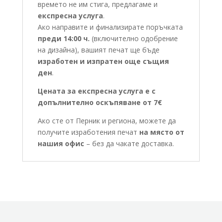
времето не им стига, предлагаме и
експресна услуга
.
Ако направите и финализирате поръчката
преди 14:00 ч.
(включително одобрение
на дизайна), вашият печат ще бъде
изработен и изпратен още същия
ден
.
Цената за експресна услуга е с
допълнително оскъпяване от 7€
Ако сте от Перник и региона, можете да
получите изработения печат
на място от
нашия офис
– без да чакате доставка.