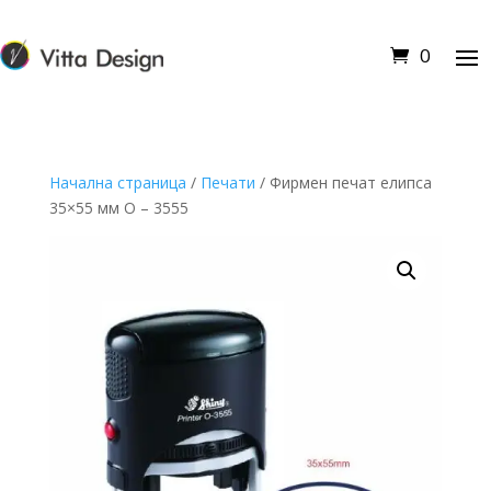
0
Начална страница
/
Печати
/ Фирмен печат елипса
35×55 мм О – 3555