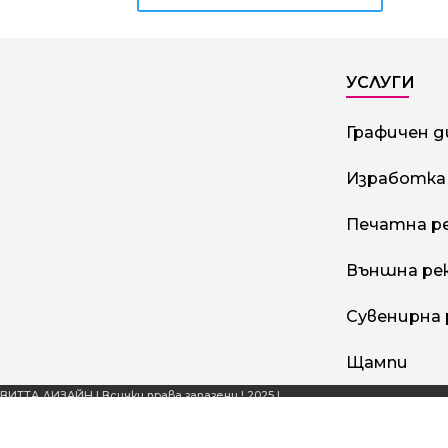
УСЛУГИ
Графичен д
Изработка
Печатна р
Външна ре
Сувенирна 
Щампи
ВИТТА ДИЗАЙН | Всички права запазени ! 2025 |