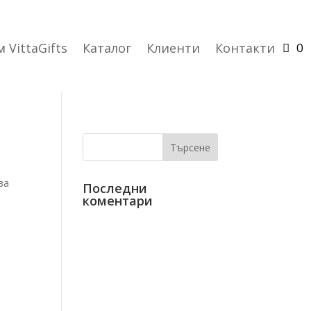
 VittaGifts
Каталог
Клиенти
Контакти
0
за
Последни
коментари